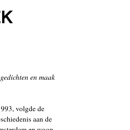
EK
, gedichten en maak
1993, volgde de
eschiedenis aan de
msterdam en woon