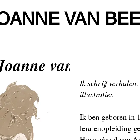
OANNE VAN BE
Joanne van Beek
Ik schrijf verhalen
illustraties
Ik ben geboren in 
lerarenopleiding g
Hogeschool van A